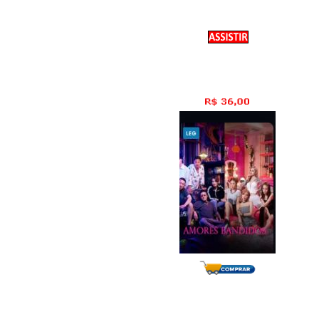
Amores Bandidos
1� Temporada
10 Epis�dios