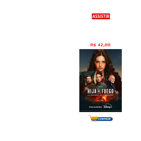
A Bastarda
1� Temporada
22 Epis�dios